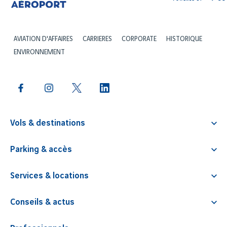
AVIATION D'AFFAIRES
CARRIERES
CORPORATE
HISTORIQUE
ENVIRONNEMENT
Vols & destinations
Départs
Parking & accès
Arrivées
Plan d’accès
Compagnies aériennes
Services & locations
Tarifs
Tours-opérateurs
Café et restaurations
Horaires aérogare
Conseils & actus
Billets d’avion & destinations
Wifi illimité
Itinéraire
Carte des destinations
Tous nos guides & conseils
Location d’espaces